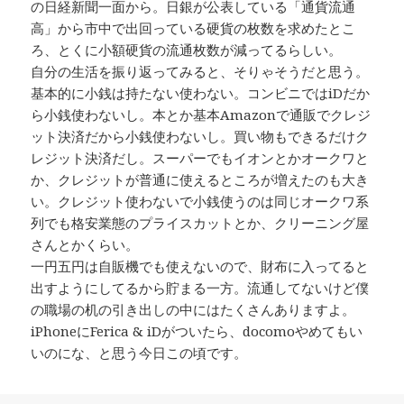
の日経新聞一面から。日銀が公表している「通貨流通
高」から市中で出回っている硬貨の枚数を求めたとこ
ろ、とくに小額硬貨の流通枚数が減ってるらしい。
自分の生活を振り返ってみると、そりゃそうだと思う。
基本的に小銭は持たない使わない。コンビニではiDだか
ら小銭使わないし。本とか基本Amazonで通販でクレジ
ット決済だから小銭使わないし。買い物もできるだけク
レジット決済だし。スーパーでもイオンとかオークワと
か、クレジットが普通に使えるところが増えたのも大き
い。クレジット使わないで小銭使うのは同じオークワ系
列でも格安業態のプライスカットとか、クリーニング屋
さんとかくらい。
一円五円は自販機でも使えないので、財布に入ってると
出すようにしてるから貯まる一方。流通してないけど僕
の職場の机の引き出しの中にはたくさんありますよ。
iPhoneにFerica & iDがついたら、docomoやめてもい
いのにな、と思う今日この頃です。