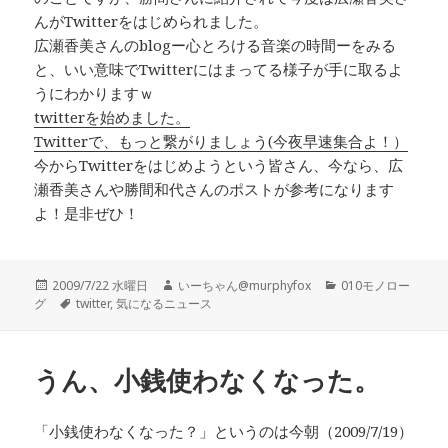
んがTwitterをはじめられました。
広瀬香美さんのblogー心とろける音楽の時間ーをみる
と、いい意味でTwitterにはまってる様子が手に取るよ
うにわかりますｗ
twitterを始めました。
Twitterで、もっと繋がりましょう(今夜早速集合よ！）
今からTwitterをはじめようという皆さん、今なら、広
瀬香美さんや勝間和代さんのポストが参考になります
よ！是非ぜひ！
投
作
カ
2009/7/22 水曜日
いーちゃん@murphyfox
010モノロー
稿
タ
成
テ
グ
twitter
,
気になるニュース
日:
グ
者
ゴ
リ
ー
うん、小銭使わなくなった。
「小銭使わなくなった？」というのは今朝（2009/7/19）