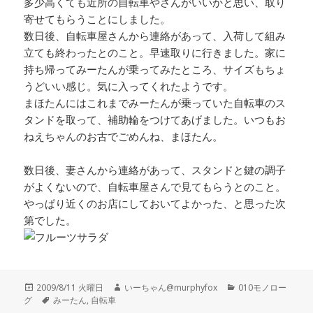
多少高くても近所の自転車やさんがいいかと思い、取り
寄せてもらうことにしました。
数日後、自転車屋さんから連絡があって、入荷して組み
立ても終わったとのこと。早速取りに行きました。家に
持ち帰ってみーたんが乗ってみたところ、サイズもちょ
うどいい感じ。気に入ってくれたようです。
まほたんにはこれまでみーたんが乗っていた自転車のス
タンドを取って、補助輪をつけてあげました。いつもお
ねえちゃんのお古でごめんね、まほたん。
数日後、妻さんから連絡があって、スタンドと鍵の調子
がよくないので、自転車屋さんで見てもらうとのこと。
やっぱり近くのお店にしておいてよかった、と思った次
第でした。
投
作
カ
2009/8/11 火曜日
いーちゃん@murphyfox
010モノロー
稿
タ
成
テ
グ
みーたん
,
自転車
日:
グ
者
ゴ